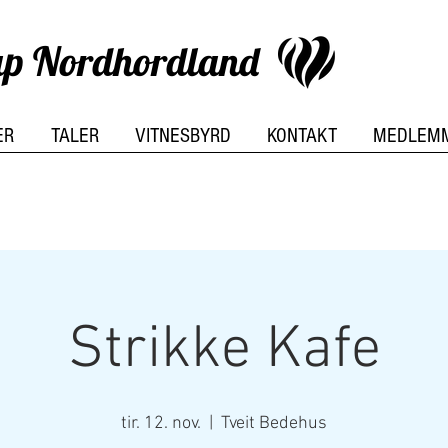
kap Nordhordland
ER
TALER
VITNESBYRD
KONTAKT
MEDLEM
Strikke Kafe
tir. 12. nov.
  |  
Tveit Bedehus