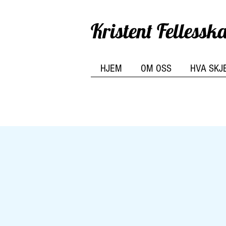
Kristent Felless
HJEM
OM OSS
HVA SKJ