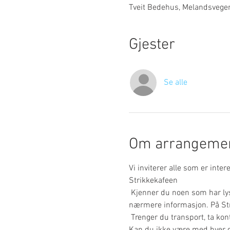
Tveit Bedehus, Melandsvege
Gjester
Se alle
Om arrangemen
Vi inviterer alle som er intere
Strikkekafeen 
 Kjenner du noen som har lyst til å være med? Ta dem med eller ta kontakt med Astrid, Wenche eller Bente Bing for 
nærmere informasjon. På Stri
 Trenger du transport, ta kon