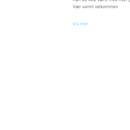
Kan du ikke være med hver ga
Vær varmt velkommen 
Vis mer