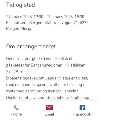
Tid og sted
27. mars 2026, 19:00 – 29. mars 2026, 18:00
Kristkirken i Bergen, Slåtthaugvegen 21, 5222
Bergen, Norge
Om arrangementet
Det er en stor glede å invitere til årets 
påskefest for Bergensregionen i Kristkirken 
27.–29. mars!
Bibelens budskap om Jesus Kristus er tidløst, 
med en iboende sprengkraft som står seg i 
møte med samfunn og trender i endring. 
Derfor samles vi som Guds folk for å løfte opp 
Jesu navn og feire Ham som frelser og Herre.
Du kan glede deg til forfriskende dager med 
Phone
Email
Facebook
lovprisning, undervisning, fellesskap, god mat i 
kaféen, aktiviteter og lek i åpen hall m.m. 
Helgen skal utruste oss på tvers av 
menigheter og generasjoner til å fylles av 