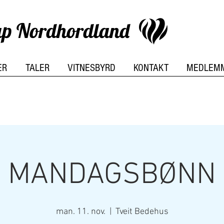
kap Nordhordland
ER
TALER
VITNESBYRD
KONTAKT
MEDLEM
MANDAGSBØNN
man. 11. nov.
  |  
Tveit Bedehus