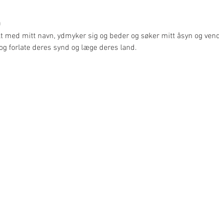
0
lt med mitt navn, ydmyker sig og beder og søker mitt åsyn og vend
 og forlate deres synd og læge deres land.