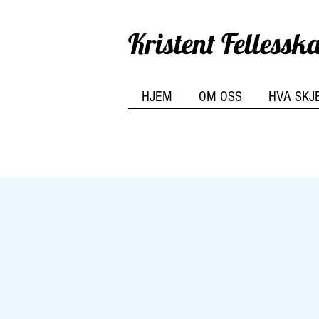
Kristent Felless
HJEM
OM OSS
HVA SKJ