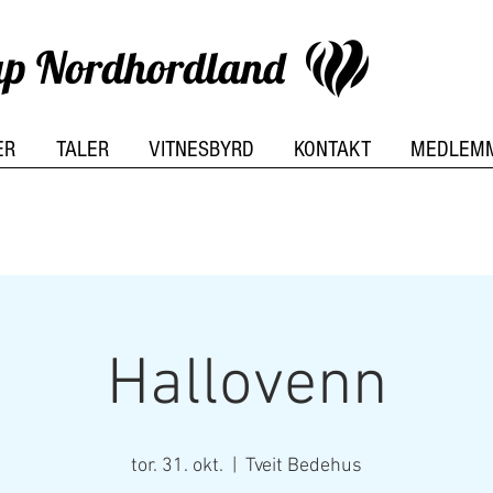
kap Nordhordland
ER
TALER
VITNESBYRD
KONTAKT
MEDLEM
Hallovenn
tor. 31. okt.
  |  
Tveit Bedehus