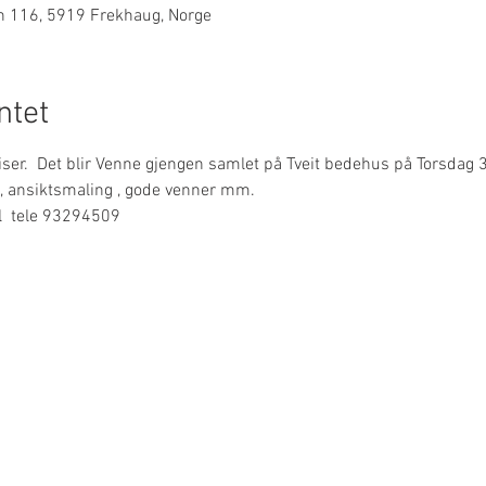
n 116, 5919 Frekhaug, Norge
tet
er.  Det blir Venne gjengen samlet på Tveit bedehus på Torsdag 31.
op, ansiktsmaling , gode venner mm.  
il  tele 93294509