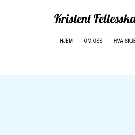
Kristent Felless
HJEM
OM OSS
HVA SKJ