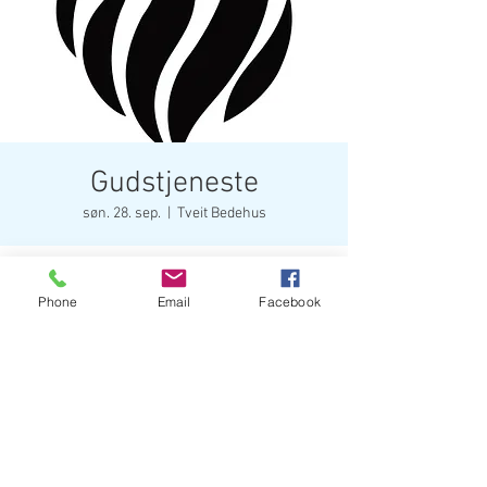
Gudstjeneste
søn. 28. sep.
  |  
Tveit Bedehus
Tid og sted
Phone
Email
Facebook
28. sep. 2025, 11:00 – 13:00
Tveit Bedehus, 116 melandvegen, frekhaug
Del dette arrangementet