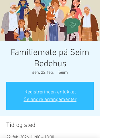
Familiemøte på Seim
Bedehus
søn. 22. feb.
  |  
Seim
Registreringen er lukket
Se andre arrangementer
Tid og sted
22. feb. 2026, 11:00 – 13:00