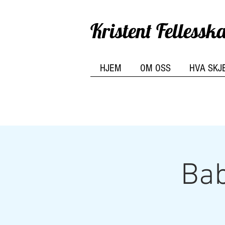
Kristent Felless
HJEM
OM OSS
HVA SKJ
Bab