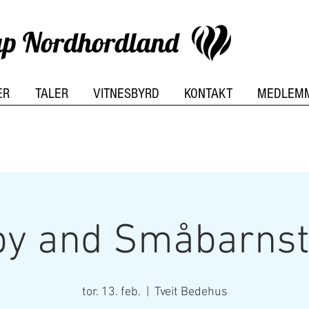
kap Nordhordland
ER
TALER
VITNESBYRD
KONTAKT
MEDLEM
y and Småbarnst
tor. 13. feb.
  |  
Tveit Bedehus