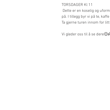
TORSDAGER Kl 11 
 Dette er en koselig og uform
på. I tillegg byr vi på te, kaf
Ta gjerne turen innom for litt 
Vi gleder oss til å se dere😊