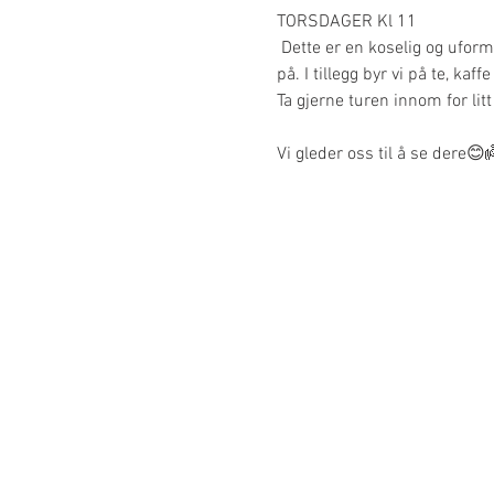
TORSDAGER Kl 11 
 Dette er en koselig og uform
på. I tillegg byr vi på te, kaf
Ta gjerne turen innom for litt 
Vi gleder oss til å se dere😊