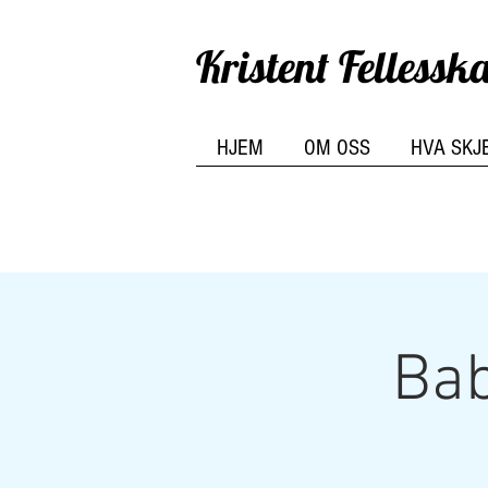
Kristent Felless
HJEM
OM OSS
HVA SKJ
Bab