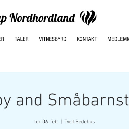
kap Nordhordland
ER
TALER
VITNESBYRD
KONTAKT
MEDLEM
y and Småbarnst
tor. 06. feb.
  |  
Tveit Bedehus